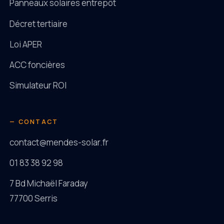
Panneaux solaires entrepôt
Décret tertiaire
Loi APER
ACC foncières
Simulateur ROI
— CONTACT
contact@mendes-solar.fr
01 83 38 92 98
7 Bd Michaël Faraday
77700 Serris