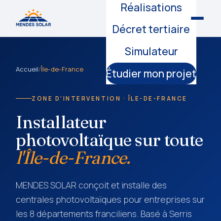
Réalisations
Décret tertiaire
Simulateur
Accueil
/
Île-de-France
Étudier mon projet
ZONE D'INTERVENTION · ÎLE-DE-FRANCE
Installateur
photovoltaïque sur toute
l'Île-de-France.
MENDES SOLAR conçoit et installe des
centrales photovoltaïques pour entreprises sur
les 8 départements franciliens. Basé à Serris