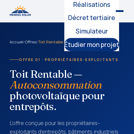
Réalisations
Décret tertiaire
Simulateur
Accueil
/
Offres
/
Toit Rentable
Étudier mon projet
OFFRE 01 · PROPRIÉTAIRES-EXPLOITANTS
Toit Rentable —
Autoconsommation
photovoltaïque pour
entrepôts.
L'offre conçue pour les propriétaires-
exploitants d'entrepôts, bâtiments industriels