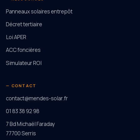
Panneaux solaires entrepôt
Décret tertiaire
Loi APER
ACC foncières
Simulateur ROI
— CONTACT
contact@mendes-solar.fr
01 83 38 92 98
7 Bd Michaël Faraday
77700 Serris