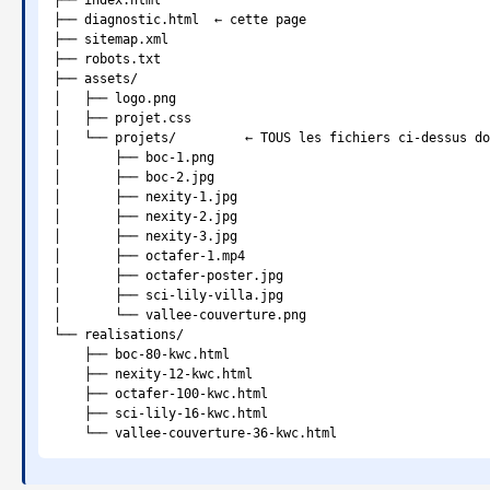
├── index.html

├── diagnostic.html  ← cette page

├── sitemap.xml

├── robots.txt

├── assets/

│   ├── logo.png

│   ├── projet.css

│   └── projets/         ← TOUS les fichiers ci-dessus do
│       ├── boc-1.png

│       ├── boc-2.jpg

│       ├── nexity-1.jpg

│       ├── nexity-2.jpg

│       ├── nexity-3.jpg

│       ├── octafer-1.mp4

│       ├── octafer-poster.jpg

│       ├── sci-lily-villa.jpg

│       └── vallee-couverture.png

└── realisations/

    ├── boc-80-kwc.html

    ├── nexity-12-kwc.html

    ├── octafer-100-kwc.html

    ├── sci-lily-16-kwc.html
