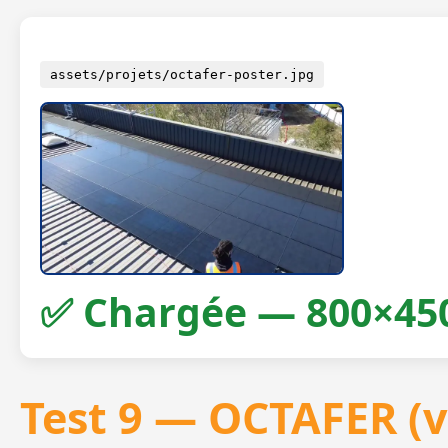
assets/projets/octafer-poster.jpg
✅ Chargée — 800×45
Test 9 — OCTAFER (