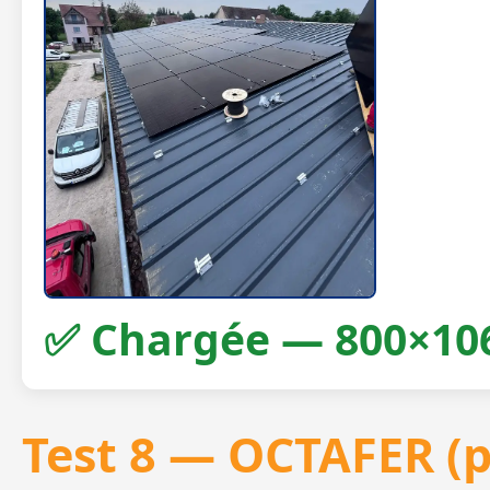
✅ Chargée — 800×10
Test 8 — OCTAFER (p