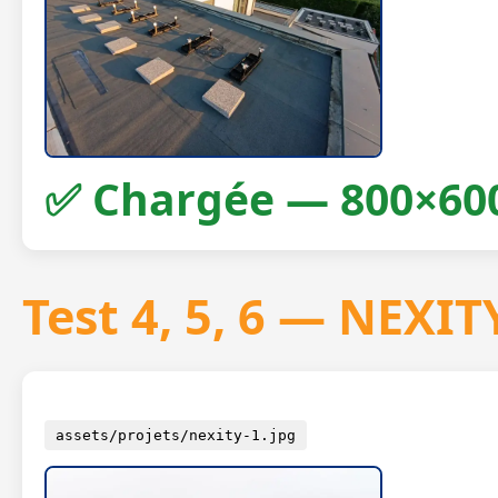
✅ Chargée — 800×60
Test 4, 5, 6 — NEXIT
assets/projets/nexity-1.jpg